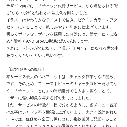
デザイン面では、「チェック代行サービス」から連想される“硬
さ”からの脱却と他社との差別化を図りました。
イラストはやわらかなテイストで描き、ビタミンカラーをアク
セントにすることで、親しみやすい印象に仕上げています。
明るくポップなデザインを採用した背景には、新サービスに込
めた弊社とAND SPACE共通の思いがあります。
それは、～誰かがではなく、全員が「HAPPY」になれる世の中
をつくりたい～という思いです。
【顧客獲得への導線】
本サービス最大のベネフィットは「チェック作業からの開放」
です。そのため、ファーストビューのキャッチコピーだけでな
く、「チェックロとは」の冒頭部分でも大きく謳うことで、ユ
ーザーに強い印象を与える打ち出しとしました。
また、サービスの特徴が一目で分かるように、各メニュー冒頭
の文字はジャンプ率を極端に上げています。大きく設計された
CTAでは、低価格を全面に押し出し、複数箇所に配置すること
で、ファーストコンタクトへの導線をつくりました。それだけ