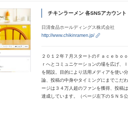
チキンラーメン 各SNSアカウント
日清食品ホールディングス株式会社
http://www.chikinramen.jp/
２０１２年７月スタートのＦａｃｅｂｏ
ｒへとコミュニケーションの場を広げ、
を開設。目的により活用メディアを使い
論、投稿の中身やタイミングにまでこだ
ージは３４万人超のファンを獲得、投稿
達成しています。（ページ左下のＳＮＳ