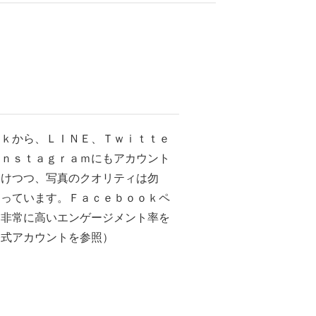
ｏｋから、ＬＩＮＥ、Ｔｗｉｔｔｅ
Ｉｎｓｔａｇｒａｍにもアカウント
分けつつ、写真のクオリティは勿
わっています。Ｆａｃｅｂｏｏｋペ
は非常に高いエンゲージメント率を
公式アカウントを参照）